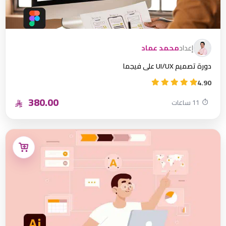
إعداد
محمد عماد
دورة تصميم UI/UX على فيجما
4.90
380.00
⏱
11 ساعات