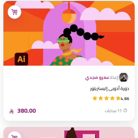
إعداد
عمرو مجدي
دورة أدوبي إليستريتور
4.86
380.00
⏱
11 ساعات