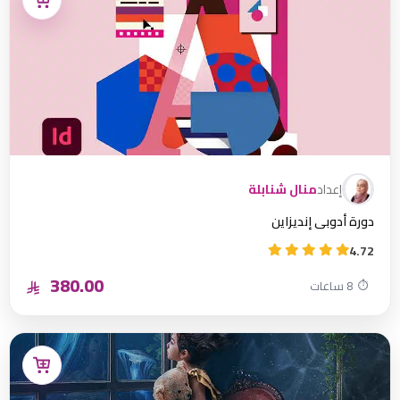
إعداد
منال شنابلة
دورة أدوبي إنديزاين
4.72
380.00
⏱
8 ساعات