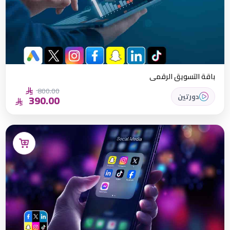
باقة التسويق الرقمي
800.00
دورتين
390.00