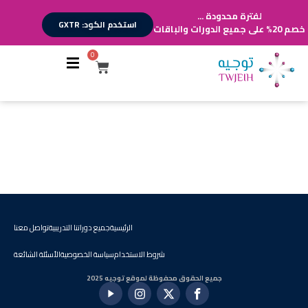
لفترة محدودة ...
استخدم الكود: GXTR
خصم 20% على جميع الدورات والباقات
0
أقسام الدورات
تسجيل الدخول
[lp_instructor_header]
تسجيل حساب
[lp_instructor_stats]
[lp_instructor_courses per_page="12"]
الرئيسية
جميع دوراتنا التدريبية
تواصل معنا
شروط الاستخدام
سياسة الخصوصية
الأسئلة الشائعة
جميع الحقوق محفوظة لموقع توجيه 2025