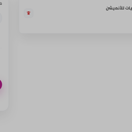
ه
ت للأنميشن