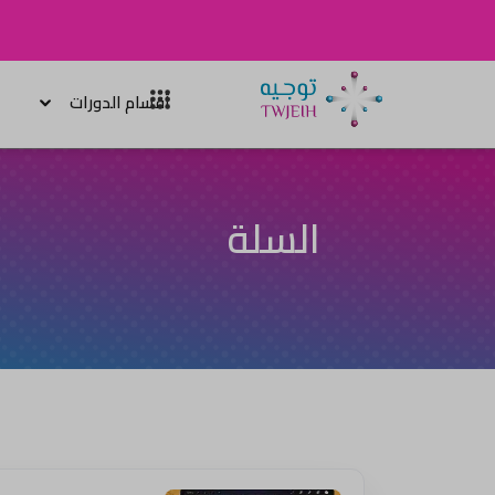
أقسام الدورات
السلة