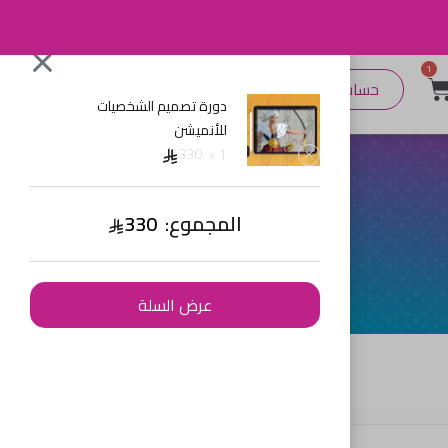
1
حساب جديد
تسجيل دخول
دورة تصميم الشخصيات
للأنميشن
330
1 ×
المجموع:
330
عرض السلة