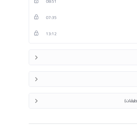
08:51
07:35
13:12
لطبقات)