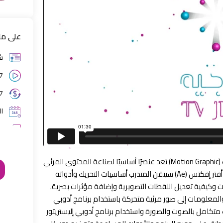
على ما
ش
27 محاضرة
7 أيام ضمن استرجاع
ا
س
الرّسوم التصويرية التفاعلية أو ما تسمى بالموشن جرافيك (Motion Graphic) تعد عنصرًا أساسيًا لصناعة المحتوى المرئي
سواء للأغراض الشخصية أو التجارية. من خلال دورة أدوبي أفتر إفكتس (Ae) سيتقن المتدرب أساسيات التحريك وأدواته
ك طرق تحريك الشعارات وكيفية تعديل اللقطات التصويرية وإضافة مؤثرات بصرية.
المعلومات إلى صور مرئية متحركة باستخدام برنامج أدوبي
 متحرك متكامل بالصوت والصورة واستخدام برنامج أدوبي إليستريتور