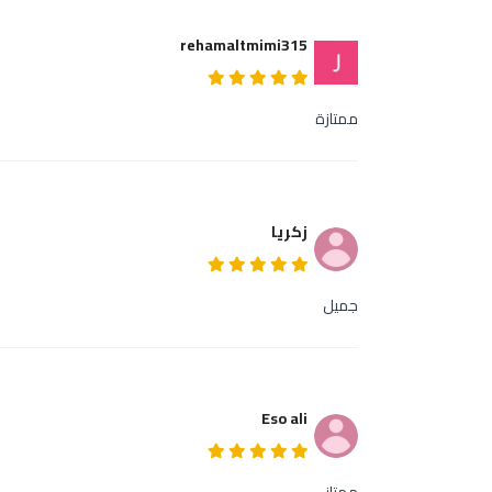
rehamaltmimi315
ممتازة
زكريا
جميل
Eso ali