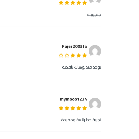
جمييييله
Fajer2003fa
يوجد فيديوهات ناقصه
mymooo1234
تجربة جدا رائعة ومفيدة