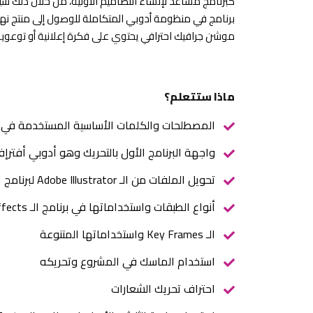
كبرنامج مساعد لإنشاء التصاميم الأولية، من خلال ذلك س
برنامج في منظومة أدوبي المتكاملة للوصول إلى منتج نه
موشن جرافيك احترافي يحتوي على فكرة إعلانية أو توعوية
ماذا ستتعلم؟
المصطلحات والكلمات الأساسية المستخدمة في فن التح
واجهة البرنامج الأول بالتحريك وهو أدوبي أفترإفكت (Ae) وأدواته ال
تحويل الملفات من الـ Adobe Illustrator لبرنامج الـ After Effects
أنواع الطبقات واستخداماتها في برنامج الـ After Effects
الـ Key Frames واستخداماتها المتنوعة
استخدام الماسك في المشروع وتحريكه
احتراف تحريك الشعارات