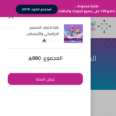
لفترة محدودة ...
استخدم الكود: GXTR
خصم 20% على جميع الدورات والباقات
1
أقسام الدورات
باقة احتراف التصميم
الجرافيكي والأنيميشن
تسجيل الدخول
880
1 ×
تسجيل حساب
السلة
المجموع:
880
عرض السلة