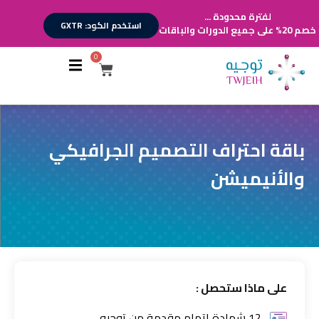
لفترة محدودة ...
استخدم الكود: GXTR
خصم 20% على جميع الدورات والباقات
0
أقسام الدورات
تسجيل الدخول
تسجيل حساب
باقة احتراف التصميم الجرافيكي
والأنيميشن
على ماذا ستحصل :
12 شهادة إتمام مقدمة من توجيه