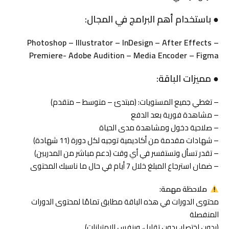
●
باستخدام أهم البرامج في المجال
:
Photoshop – Illustrator – InDesign – After Effects –
Premiere- Adobe Audition – Media Encoder – Figma
●
مميزات الباقة
:
– تغطي جميع المستويات: (مبتدئ – متوسط – متقدم)
– مشاهدة فورية بعد الدفع
– صلاحية دخول ومشاهدة مدى الحياة
– شهادات مقدمة من أكاديمية توجيه لكل دورة (11 شهادة)
– تقدر تسأل وتستفسر في أي وقت (دعم مباشر من المدربين)
– ضمان استرجاع المبلغ خلال 7 أيام في حال ما ناسبك المحتوى
ملاحظة مهمة
:
محتوى الدورات في هذه الباقة مطابق تمامًا لمحتوى الدورات
المنفصلة
(بدون اختصار، بدون تقليل، وبنفس الامتيازات)