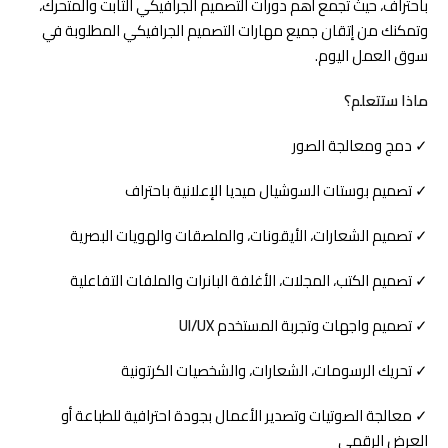
باحتراف، حيث تجمع أهم دورات التصميم الجرافيكي الثابت والمتحرك،
وتمكنك من إتقان جميع مهارات التصميم الجرافيكي المطلوبة في
سوق العمل اليوم.
ماذا ستتعلم؟
✓ دمج ومعالجة الصور
✓ تصميم بوستات السوشيال ميديا الإعلانية باحتراف
✓ تصميم الشعارات، الأيقونات، والملصقات والهويات البصرية
✓ تصميم الكتب، المجلات، الأغلفة البانرات والملفات التفاعلية
✓ تصميم واجهات وتجربة المستخدم
UI/UX
✓ تحريك الرسومات، الشعارات، والشخصيات الكرتونية
✓ معالجة الصوتيات وتصدير الأعمال بجودة احترافية للطباعة أو
العرض الرقمي