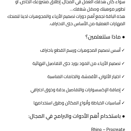
سواء كان هدفك العمل في المجال، إطلاق مشروعك الخاص، أو
تطوير موهبتك وصقل شغفك…
هذه الباقة تجمع أهم دورات تصميم الأزياء والمجوهرات لدينا لتمنحك
المهارات العملية من الأساس حتى الاحتراف.
●
ماذا ستتعلمين؟
✓ أسس تصميم المجوهرات ورسم القطع باحتراف
✓ تصميم الأزياء من المود بورد حتى التفاصيل النهائية
✓ اختيار الألوان، الأقمشة، والخامات المناسبة
✓ إضافة الإكسسوارات والتفاصيل بدقة وذوق احترافي
✓ أساسيات الخياطة وأنواع المكائن وطرق استخدامها
●
باستخدام أهم الأدوات والبرامج في المجال
:
Rhino – Procreate