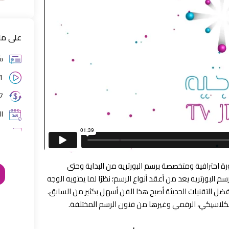
على ما
ش
41 محاضرة
7 أيّام ضمان استرجا
ا
س
رة احترافية ومتخصصة برسم البورتريه من البداية وحتى
م البورتريه يعد من أعقد أنواع الرسم؛ نظرًا لما يحتويه الوجه
 التقنيات الحديثة أصبح هذا الفن أسهل بكثير من السابق.
الكلاسيكي، الرقمي وغيرها من فنون الرسم المختلفة.