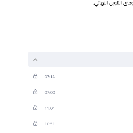
تى التلوين النهائي.
07:14
07:00
11:04
10:51