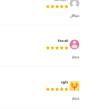
خيياااال
Eso ali
ممتاز
خلود
ممتاز